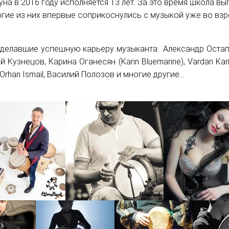
на в 2016 году исполняется 13 лет. За это время школа в
огие из них впервые соприкоснулись с музыкой уже во взр
сделавшие успешную карьеру музыканта: Александр Остапе
й Кузнецов, Карина Оганесян (Karin Bluemarine), Vardan Ka
rhan Ismail, Василий Полозов и многие другие...