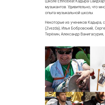
Школе Ethnobeat Кадыра Саидхару
музыкантов. Удивительно, что мн
опыта музыкальной школы.
Некоторые из учеников Кадыра, 
(Zvezda), Илья Бобровский, Серге
Терёхин, Александр Ванигасурия, O