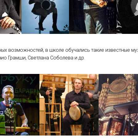
ых возможностей, в школе обучались такие известные муз
нио Грамши, Светлана Соболева и др.