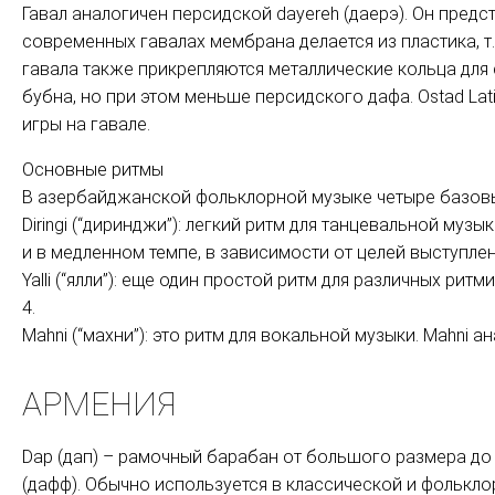
Гавал аналогичен персидской dayereh (даерэ). Он предс
современных гавалах мембрана делается из пластика, т
гавала также прикрепляются металлические кольца для
бубна, но при этом меньше персидского дафа. Ostad La
игры на гавале.
Основные ритмы
В азербайджанской фольклорной музыке четыре базовы
Diringi (“диринджи”): легкий ритм для танцевальной музы
и в медленном темпе, в зависимости от целей выступления
Yalli (“ялли”): еще один простой ритм для различных ри
4.
Mahni (“махни”): это ритм для вокальной музыки. Mahni ан
АРМЕНИЯ
Dap (дап) – рамочный барабан от большого размера до 
(дафф). Обычно используется в классической и фольклор