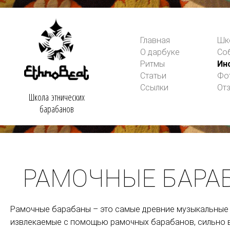
Главная
Шк
О дарбуке
Со
Ритмы
Ин
Статьи
Фо
Ссылки
От
Школа этнических
барабанов
РАМОЧНЫЕ БАРАБ
Рамочные барабаны – это самые древние музыкальные и
извлекаемые с помощью рамочных барабанов, сильно во