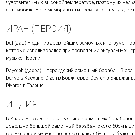
чувствительны к высокой температуре, поэтому их нельз
автомобиле. Если мембрана слишком туго натянута, ее
ИРАН (ПЕРСИЯ)
Daf (даф) – один из древнейших рамочных инструментов 
который использовался при проведении ритуальных цер
музыке Персии.
Dayereh (даерэ) – персидский рамочный барабан. В раз
Dariye в Касхане, Dizeh в Боджнорде, Deyreh в Бирджанд
Diyareh в Талеше.
ИНДИЯ
В Индии множество разных типов рамочных барабанов, о
довольно большой рамочный барабан, около 60см в диа
фольклорной музыке, но редко в каких бы то ни было др