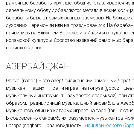
рамочные барабаны круглые, обод изготавливается из 
деревянному ободу добавляются металлические кольца 
барабаны бывают самых разных размеров. На больших 
духовных церемоний или на празднованиях. На бараба
появились на Ближнем Востоке и в Индии и оттуда пер
исламской культуры. Сходство названий рамочных бара
происхождение.
АЗЕРБАЙДЖАН
Ghaval (гавал) – это азербайджанский рамочный бараб
музыкант – аших – поет и играет на гопузе (gopuz – дев
музыкальный инструмент называется сазом/saz), при эт
образом, традиционный музыкальный ансамбль в Азербай
музыкантов, один из которых играет на таре (tar – лютн
В современных ансамблях, разумеется, музыкантов мож
нагара (naghara – разновидность
цилиндрического бар